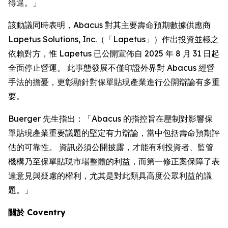
得逞。」
該動議同時表明，Abacus 對其主要壽命預期數據供應商
Lapetus Solutions, Inc.（「Lapetus」）作出投資並極之
依賴對方，惟 Lapetus 已公開宣佈自 2025 年 8 月 31 日起
全面停止營運。 此事態發展不僅印證外界對 Abacus 經營
手法的擔憂，更彰顯針對保單貼現產業進行公開辯論有多重
要。
Buerger 先生指出：「Abacus 的指控旨在壓制對影響保
單貼現產業重要議題的堅定有力辯論，當中包括壽命預期評
估的可靠性。 資訊必須公開披露，才能有利投資者、監管
機構乃至保單貼現市場整體的利益，而第一修正案保障了表
達意見與疑慮的權利，尤其是對此類具高度公眾利益的議
題。」
關於 Coventry