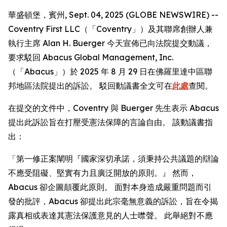
華盛頓堡，賓州, Sept. 04, 2025 (GLOBE NEWSWIRE) --
Coventry First LLC（「Coventry」）及其聯席創辦人兼
執行主席 Alan H. Buerger 今天宣佈已向法院提交動議，
要求駁回 Abacus Global Management, Inc.
（「Abacus」）於 2025 年 8 月 29 日在佛羅里達中區聯
邦地區法院提出的訴訟。 駁回動議書全文可在
此處
查閱。
在提交的文件中，Coventry 與 Buerger 先生表示 Abacus
提出此訴訟旨在打壓受憲法保障的言論自由。 該動議書指
出：
「第一修正案闡明『國家深切承諾，須秉持公共議題的辯論
不應受阻礙、堅實有力且廣泛開放的原則。』 然而，
Abacus 卻企圖顛覆此原則。 面對本身造成嚴重問題而引
發的批評，Abacus 卻提出此宗毫無意義的訴訟，旨在令揭
露真相或表達其憲法保護意見的人士噤聲。 此舉絕對不應